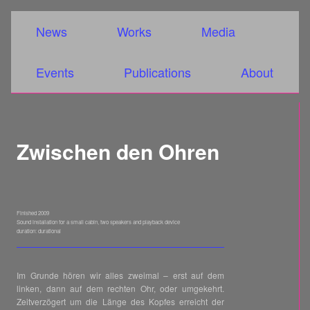
Main menu
Skip to primary content
Skip to secondary content
News
Works
Media
Events
Publications
About
Zwischen den Ohren
Finished 2009
Sound installation for a small cabin, two speakers and playback device
duration: durational
Im Grunde hören wir alles zweimal – erst auf dem
linken, dann auf dem rechten Ohr, oder umgekehrt.
Zeitverzögert um die Länge des Kopfes erreicht der