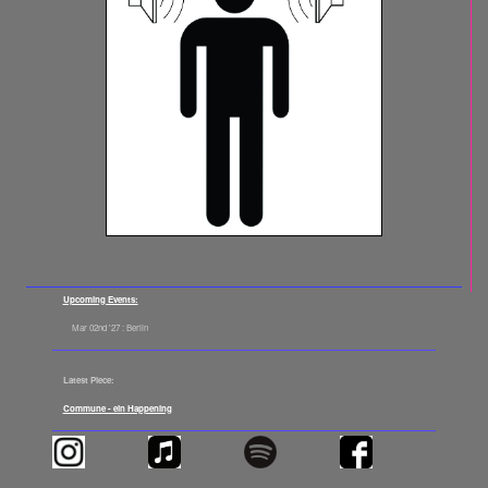
Upcoming Events:
Mar 02nd '27 : Berlin
Latest Piece:
Commune - ein Happening