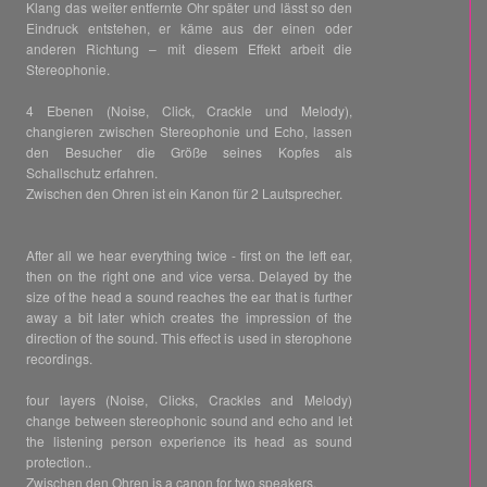
Klang das weiter entfernte Ohr später und lässt so den
Eindruck entstehen, er käme aus der einen oder
anderen Richtung – mit diesem Effekt arbeit die
Stereophonie.
4 Ebenen (Noise, Click, Crackle und Melody),
changieren zwischen Stereophonie und Echo, lassen
den Besucher die Größe seines Kopfes als
Schallschutz erfahren.
Zwischen den Ohren ist ein Kanon für 2 Lautsprecher.
After all we hear everything twice - first on the left ear,
then on the right one and vice versa. Delayed by the
size of the head a sound reaches the ear that is further
away a bit later which creates the impression of the
direction of the sound. This effect is used in sterophone
recordings.
four layers (Noise, Clicks, Crackles and Melody)
change between stereophonic sound and echo and let
the listening person experience its head as sound
protection..
Zwischen den Ohren is a canon for two speakers.