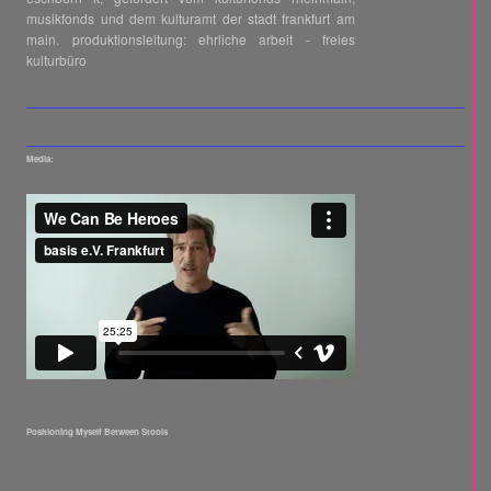
musikfonds und dem kulturamt der stadt frankfurt am
main. produktionsleitung: ehrliche arbeit - freies
kulturbüro
Media:
Documentation of "We Can Be Heroes"
Positioning Myself Between Stools