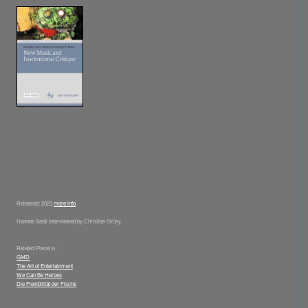
Released: 2023
more info
Hannes Seidl interviewed by Christian Grüny.
Related Piece(s):
GMD
The Art of Entertainment
We Can Be Heroes
Die Flexibilität der Fische