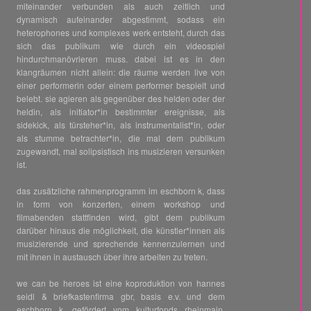
miteinander verbunden als auch zeitlich und
dynamisch aufeinander abgestimmt, sodass ein
heterophones und komplexes werk entsteht, durch das
sich das publikum wie durch ein videospiel
hindurchmanövrieren muss. dabei ist es in den
klangräumen nicht allein: die räume werden live von
einer performerin oder einem performer bespielt und
belebt. sie agieren als gegenüber des helden oder der
heldin, als initiator*in bestimmter ereignisse, als
sidekick, als türsteher*in, als instrumentalist*in, oder
als stumme betrachter*in, die mal dem publikum
zugewandt, mal solipsistisch ins musizieren versunken
ist.
das zusätzliche rahmenprogramm im eschborn k, dass
in form von konzerten, einem workshop und
filmabenden stattfinden wird, gibt dem publikum
darüber hinaus die möglichkeit, die künstler*innen als
musizierende und sprechende kennenzulernen und
mit ihnen in austausch über ihre arbeiten zu treten.
we can be heroes ist eine koproduktion von hannes
seidl & briefkastenfirma gbr, basis e.v. und dem
eschborn k, gefördert vom kulturfonds rheinmain,