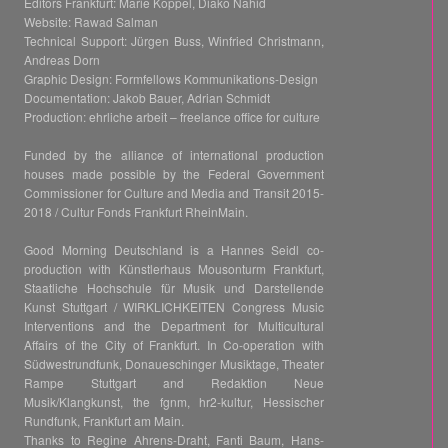
Editors Frankfurt: Marie Koppel, Diako Nahid
Website: Rawad Salman
Technical Support: Jürgen Buss, Winfried Christmann,
Andreas Dorn
Graphic Design: Formfellows Kommunikations-Design
Documentation: Jakob Bauer, Adrian Schmidt
Production: ehrliche arbeit – freelance office for culture
Funded by the alliance of international production
houses made possible by the Federal Government
Commissioner for Culture and Media and Transit 2015-
2018 / Cultur Fonds Frankfurt RheinMain.
Good Morning Deutschland is a Hannes Seidl co-
production with Künstlerhaus Mousonturm Frankfurt,
Staatliche Hochschule für Musik und Darstellende
Kunst Stuttgart / WIRKLICHKEITEN Congress Music
Interventions and the Department for Multicultural
Affairs of the City of Frankfurt. In Co-operation with
Südwestrundfunk, Donaueschinger Musiktage, Theater
Rampe Stuttgart and Redaktion Neue
Musik/Klangkunst, the fgnm, hr2-kultur, Hessischer
Rundfunk, Frankfurt am Main.
Thanks to Regine Ahrens-Draht, Fanti Baum, Hans-