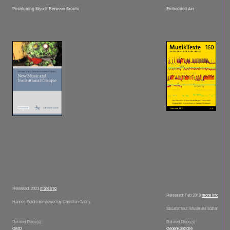
Positioning Myself Between Stools
Embedded Art
Released: 2023
more info
Released: Feb 2019
more info
Hannes Seidl interviewed by Christian Grüny.
SELBSTlaut: Musik als soziale Situa
Related Piece(s):
Related Piece(s):
GMD
Gegenkontrolle