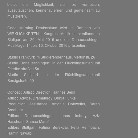
bietet die Möglichkeit, sich zu vernetzen,
auszutauschen, kennenzulernen und gemeinsam zu
musizieren.
Good Morning Deutschland wird im Rahmen von
WIRKLICHKEITEN – Kongress Musik Interventionen in
Stuttgart am 20. Mai 2016 und der Donaueschinger
Musiktage, 14. bis 16. Oktober 2016 präsentiert.
Studio Frankfurt: im Studierendenhaus, Mertonstr. 26
Studio Donaueschingen: in der Flüchtlingsunterkunft
Friedhofstraße 15a
Studio Stuttgart: in der Flüchtlingsunterkunft
Borsigstraße 50
Concept, Artistic Direction: Hannes Seidl
Artistic Advice, Dramaturgy: Dunja Funke
Production Assistance: Antonia Rohwetter, Sarah
Brodbeck
Editors Donaueschingen: Jonas Imbery, Aziz
Haschemi, Samaa Marof
Editors Stuttgart: Fatima Berekdar, Felix Heimbach,
Ramin Nawabi