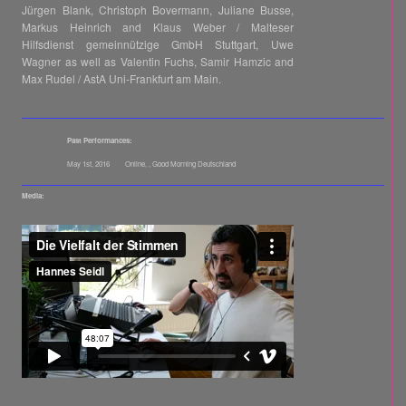
Jürgen Blank, Christoph Bovermann, Juliane Busse,
Markus Heinrich and Klaus Weber / Malteser
Hilfsdienst gemeinnützige GmbH Stuttgart, Uwe
Wagner as well as Valentin Fuchs, Samir Hamzic and
Max Rudel / AstA Uni-Frankfurt am Main.
Past Performances:
May 1st, 2016
Online, , Good Morning Deutschland
Media:
Dokumentation von Jakob Bauer und Adrian Schmidt