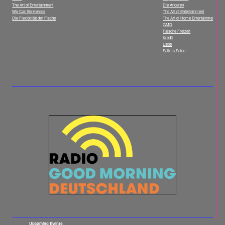
The Art of Entertainment
Die Anderen
We Can Be Heroes
The Art of Entertainment
Die Flexibilität der Fische
The Art of Home Entertainment
GMD
Falsche Freizeit
Kredit
Liebe
Salims Salon
Upcoming Events: