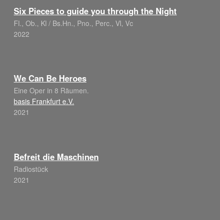
Six Pieces to guide you through the Night
Fl., Ob., Kl / Bs.Hn., Pno., Perc., Vl, Vc
2022
We Can Be Heroes
Eine Oper in 8 Räumen.
basis Frankfurt e.V.
2021
Befreit die Maschinen
Radiostück
2021