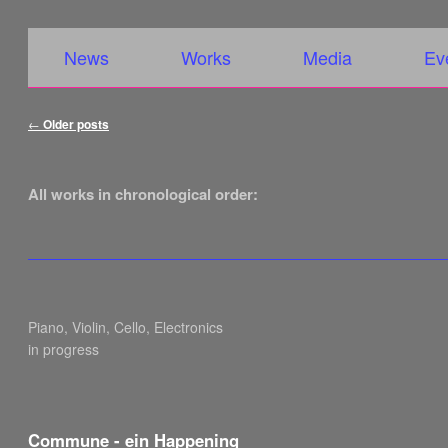
Main menu
Skip to primary content
Skip to secondary content
News
Works
Media
Ev
Post navigation
←
Older posts
All works in chronological order:
Piano, Violin, Cello, Electronics
in progress
Commune - ein Happening