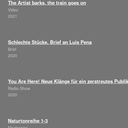
The Artist barks, the train goes on
Video
2021
Schlechte Stücke. Brief an Luis Pena
Brief
2020
You Are Here! Neue Klänge für ein zerstreutes Publ
Radio-Show
2020
Naturtonreihe 1-3
Electronics